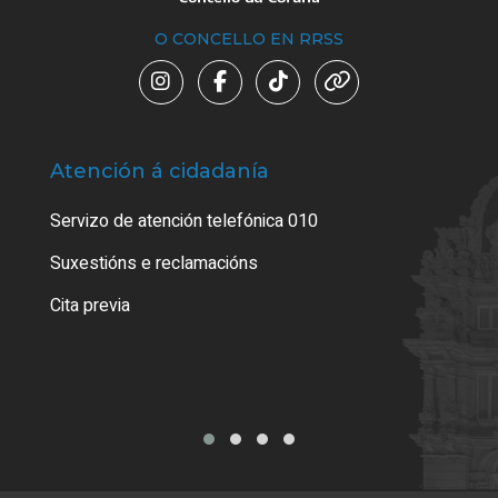
O CONCELLO EN RRSS
Atención á cidadanía
Trá
Servizo de atención telefónica 010
Empa
certi
Suxestións e reclamacións
Como
Cita previa
Tarx