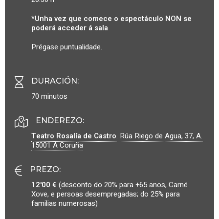
*Unha vez que comece o espectáculo NON se
poderá acceder á sala
Prégase puntualidade.
DURACIÓN
:
70 minutos
ENDEREZO:
Teatro Rosalía de Castro
.
Rúa Riego de Agua, 37, A.
15001
A Coruña
PREZO
:
12'00 €
(desconto do 20% para +65 anos, Carné
Xove, e persoas desempregadas; do 25% para
familias numerosas)