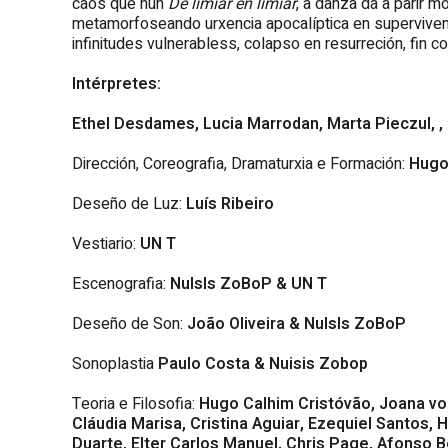
caos que nun
De limiar en limiar
, a danza dá a parir m
metamorfoseando urxencia apocalíptica en supervive
infinitudes vulnerabless, colapso en resurreción, fin 
Intérpretes:
Ethel Desdames, Lucia Marrodan, Marta Pieczul,
,
Dirección, Coreografia, Dramaturxia e Formación:
Hugo
Deseño de Luz:
Luís Ribeiro
Vestiario:
UN T
Escenografia:
NuIsIs ZoBoP & UN T
Deseño de Son:
João Oliveira & NuIsIs ZoBoP
Sonoplastia
Paulo Costa & Nuisis Zobop
Teoria e Filosofia:
Hugo Calhim Cristóvão, Joana vo
Cláudia Marisa, Cristina Aguiar, Ezequiel Santos,
Duarte, Elter Carlos Manuel, Chris Page, Afonso