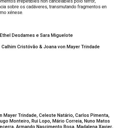
omentos irrepetibles non cancelables polo terror,
ncia sobre os cadáveres, transmutando fragmentos en
como xénese.
 Ethel Desdames
e Sara Miguelote
 Calhim Cristóvão & Joana von Mayer Trindade
n Mayer Trindade, Celeste Natário, Carlos Pimenta,
 Hugo Monteiro, Rui Lopo, Mário Correia, Nuno Matos
 Becerra, Armando Nascimento Rosa,
Madalena Xavier,