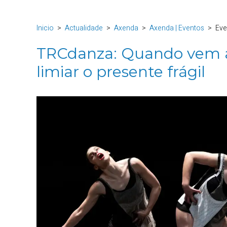
Inicio
Actualidade
Axenda
Axenda | Eventos
Eve
TRCdanza: Quando vem a 
limiar o presente frágil