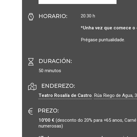
20.30 h
HORARIO
:
*Unha vez que comece o 
Prégase puntualidade.
DURACIÓN
:
50 minutos
ENDEREZO:
Teatro Rosalía de Castro
.
Rúa Riego de Agua, 3
PREZO
:
10'00 €
(desconto do 20% para +65 anos, Carné 
numerosas)