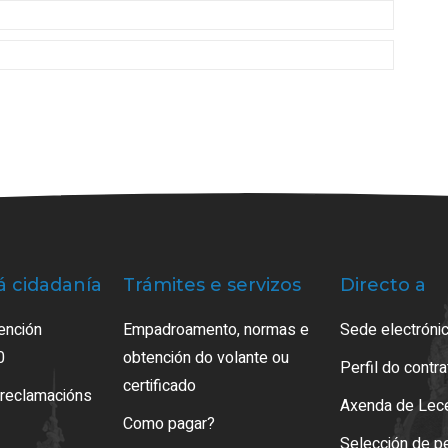
á cidadanía
Trámites e servizos
Directo a
ención
Empadroamento, normas e
Sede electrónic
0
obtención do volante ou
Perfil do contr
certificado
 reclamacións
Axenda de Lec
Como pagar?
Selección de p