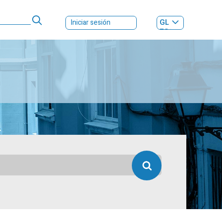
GL
Iniciar sesión
ES
|