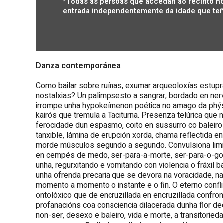
*Todas as persoas que accedan ao recinto no
entrada independentemente da idade que teñ
Danza contemporánea
Como bailar sobre ruínas, exumar arqueoloxías estup
nostalxias? Un palimpsesto a sangrar, bordado en ne
irrompe unha hypokeímenon poética no amago da phýsis
kairós que tremula a Taciturna. Presenza telúrica que m
ferocidade dun espasmo, coito en sussurro co baleiro 
tanxible, lámina de erupción xorda, chama reflectida en
morde músculos segundo a segundo. Convulsiona limia
en cempés de medo, ser-para-a-morte, ser-para-o-goz
unha, regurxitando e vomitando con violencia o fráxil 
unha ofrenda precaria que se devora na voracidade, n
momento a momento o instante e o fin. O eterno confl
ontolóxico que de encruzillada en encruzillada confront
profanacións coa consciencia dilacerada dunha flor dec
non-ser, desexo e baleiro, vida e morte, a transitorie