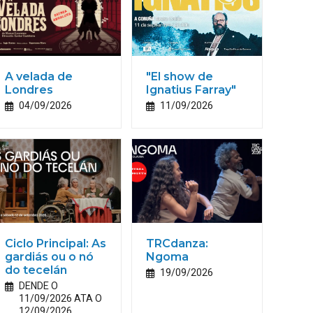
A velada de
"El show de
Londres
Ignatius Farray"
04/09/2026
11/09/2026
Ciclo Principal: As
TRCdanza:
gardiás ou o nó
Ngoma
do tecelán
19/09/2026
DENDE O
11/09/2026 ATA O
12/09/2026