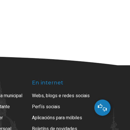
En internet
a municipal
Webs, blogs e redes sociais
atante
Perfís sociais
er
Aplicacións para móbiles
ersoal
Boletíns de novidades