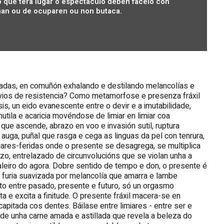
 que terá lugar o espectáculo deben facelo con
an ou de ocuparen ou non butaca.
radas, en comuñón exhalando e destilando melancolías e
rvios de resistencia? Como metamorfose e presenza fráxil
, un eido evanescente entre o devir e a imutabilidade,
utila e acaricia movéndose de limiar en limiar coa
que ascende, abrazo en voo e invasión sutil, ruptura
 auga, puñal que rasga e cega as linguas da pel con tenrura,
res-feridas onde o presente se desagrega, se multiplica
o, entrelazado de circunvolucións que se violan unha a
baleiro do agora. Dobre sentido de tempo e don, o presente é
a furia suavizada por melancolía que amarra e lambe
ito entre pasado, presente e futuro, só un orgasmo
a e excita a finitude. O presente fráxil macera-se en
apitada cos dentes. Báilase entre limiares - entre ser e
dade unha carne amada e astillada que revela a beleza do