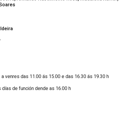
 Soares
ldeira
P
 a venres das 11.00 ás 15.00 e das 16.30 ás 19.30 h
 días de función dende as 16.00 h