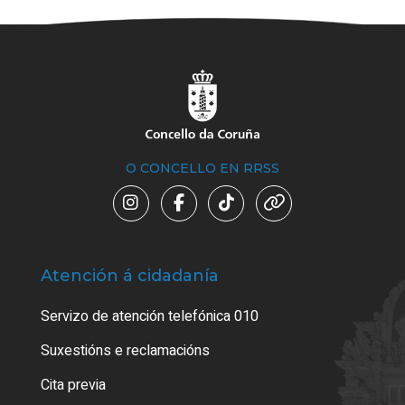
O CONCELLO EN RRSS
Atención á cidadanía
Trá
Servizo de atención telefónica 010
Empa
certi
Suxestións e reclamacións
Como
Cita previa