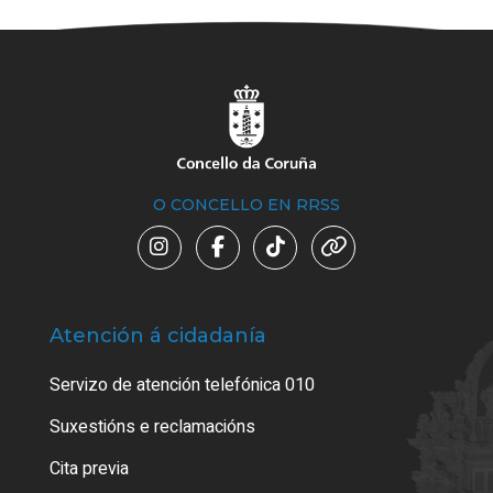
O CONCELLO EN RRSS
Atención á cidadanía
Trá
Servizo de atención telefónica 010
Empa
certi
Suxestións e reclamacións
Como
Cita previa