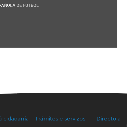
PAÑOLA DE FUTBOL
á cidadanía
Trámites e servizos
Directo a