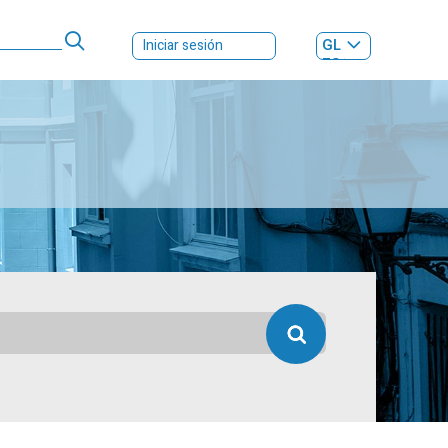
GL
Iniciar sesión
ES
|