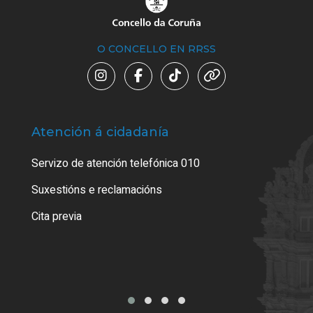
O CONCELLO EN RRSS
Atención á cidadanía
Trá
Servizo de atención telefónica 010
Empa
certi
Suxestións e reclamacións
Como
Cita previa
Tarx