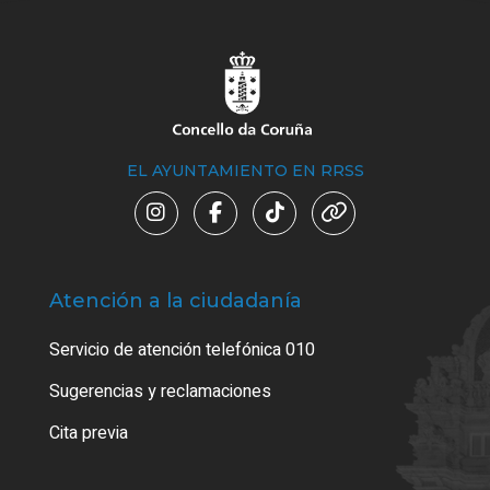
EL AYUNTAMIENTO EN RRSS
Atención a la ciudadanía
Trá
Servicio de atención telefónica 010
Empa
o cer
Sugerencias y reclamaciones
Como
Cita previa
Tarj