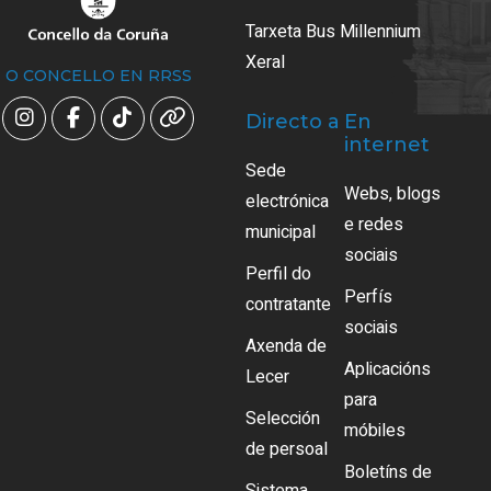
Tarxeta Bus Millennium
Xeral
O CONCELLO EN RRSS
Directo a
En
internet
Sede
Webs, blogs
electrónica
e redes
municipal
sociais
Perfil do
Perfís
contratante
sociais
Axenda de
Aplicacións
Lecer
para
Selección
móbiles
de persoal
Boletíns de