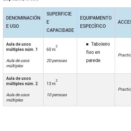
SUPERFICIE
DENOMINACIÓN
EQUIPAMENTO
E
ACCES
E USO
ESPECÍFICO
CAPACIDADE
Taboleiro
Aula de usos
2
múltiples núm. 1
60 m
fixo en
Practi
parede
Aula de usos
20 persoas
múltiples
Aula de usos
2
múltiples núm. 2
13 m
Practi
Aula de usos
10 persoas
múltiples