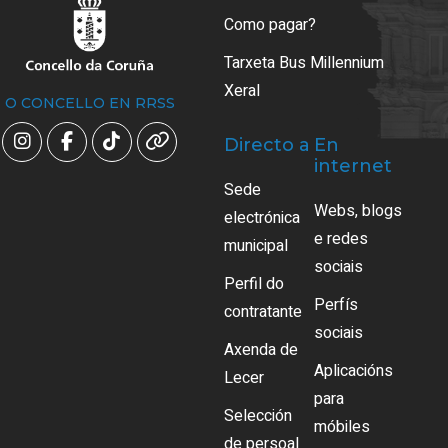
Como pagar?
Tarxeta Bus Millennium
Xeral
O CONCELLO EN RRSS
Directo a
En
internet
Sede
Webs, blogs
electrónica
e redes
municipal
sociais
Perfil do
Perfís
contratante
sociais
Axenda de
Aplicacións
Lecer
para
Selección
móbiles
de persoal