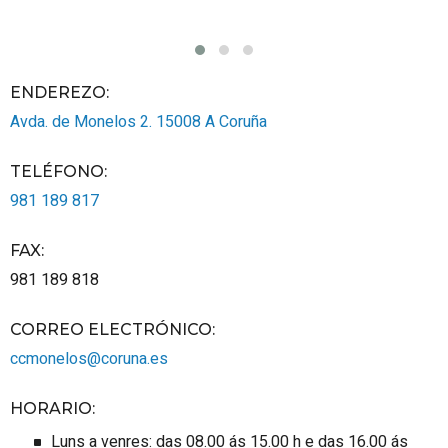
ENDEREZO:
Avda. de Monelos 2.
15008
A Coruña
TELÉFONO
:
981 189 817
FAX
:
981 189 818
CORREO ELECTRÓNICO
:
ccmonelos@coruna.es
HORARIO
:
Luns a venres: das 08.00 ás 15.00 h e das 16.00 ás