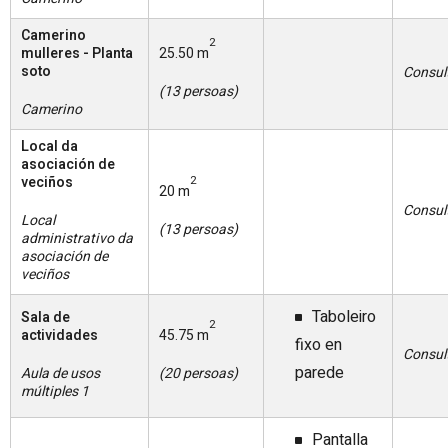
Camerino
2
mulleres - Planta
25.50 m
soto
Consul
(13 persoas)
Camerino
Local da
asociación de
veciños
2
20 m
Consul
Local
(13 persoas)
administrativo da
asociación de
veciños
Taboleiro
Sala de
2
actividades
45.75 m
fixo en
Consul
parede
Aula de usos
(20 persoas)
múltiples 1
Pantalla