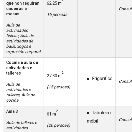
2
que non requiran
62.25 m
cadeiras e
Consul
mesas
15 persoas
Aula de
actividades
físicas, Aula de
actividades de
baile, xogos e
expresión corporal
Cociña e aula de
actividades e
talleres
2
27.30 m
Frigorífico
Consul
Aula de
(15 persoas)
actividades e
talleres, Aula de
cociña
Aula 3
2
Taboleiro
61 m
Consul
móbil
Aula de talleres e
(20 persoas)
actividades