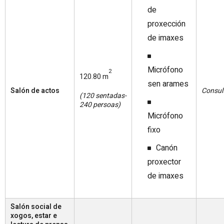
de
proxección
de imaxes
Micrófono
2
120.80 m
sen arames
Salón de actos
Consul
(120 sentadas-
240 persoas)
Micrófono
fixo
Canón
proxector
de imaxes
Salón social de
xogos, estar e