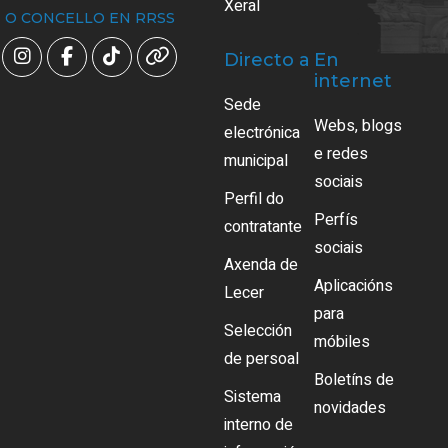
Xeral
O CONCELLO EN RRSS
Directo a
En
internet
Sede
Webs, blogs
electrónica
e redes
municipal
sociais
Perfil do
Perfís
contratante
sociais
Axenda de
Aplicacións
Lecer
para
Selección
móbiles
de persoal
Boletíns de
Sistema
novidades
interno de