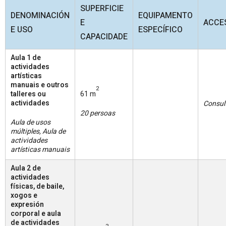
SUPERFICIE
DENOMINACIÓN
EQUIPAMENTO
E
ACCES
E USO
ESPECÍFICO
CAPACIDADE
Aula 1 de
actividades
artísticas
manuais e outros
2
talleres ou
61 m
actividades
Consul
20 persoas
Aula de usos
múltiples, Aula de
actividades
artísticas manuais
Aula 2 de
actividades
físicas, de baile,
xogos e
expresión
corporal e aula
de actividades