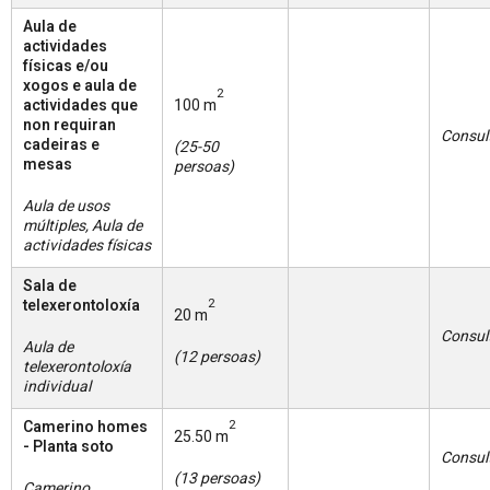
Aula de
actividades
físicas e/ou
xogos e aula de
2
actividades que
100 m
non requiran
Consul
cadeiras e
(25-50
mesas
persoas)
Aula de usos
múltiples, Aula de
actividades físicas
Sala de
telexerontoloxía
2
20 m
Consul
Aula de
(12 persoas)
telexerontoloxía
individual
Camerino homes
2
25.50 m
- Planta soto
Consul
(13 persoas)
Camerino