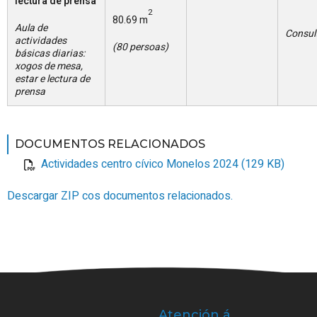
lectura de prensa
2
80.69 m
Aula de
Consul
actividades
(80 persoas)
básicas diarias:
xogos de mesa,
estar e lectura de
prensa
DOCUMENTOS RELACIONADOS
Actividades centro cívico Monelos 2024 (129 KB)
Descargar ZIP cos documentos relacionados.
Atención á