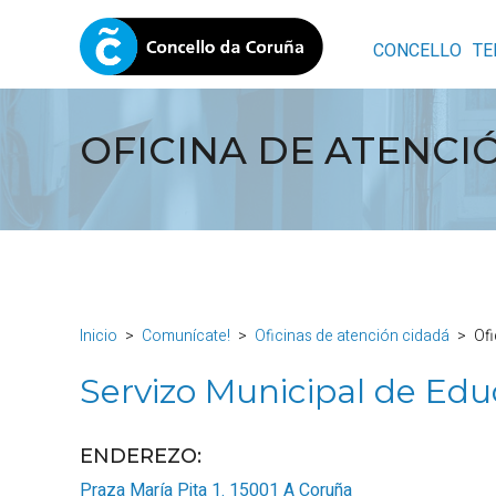
CONCELLO
TE
OFICINA DE ATENCI
Inicio
Comunícate!
Oficinas de atención cidadá
Ofi
Servizo Municipal de Edu
ENDEREZO:
Praza María Pita 1.
15001
A Coruña