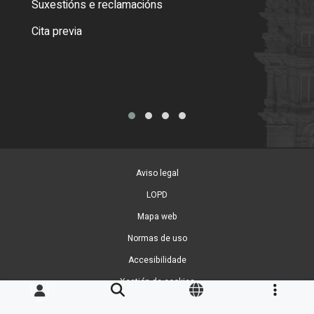
Suxestións e reclamacións
Como
Cita previa
Tarx
Aviso legal
LOPD
Mapa web
Normas de uso
Accesibilidade
Xestión de cookies