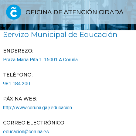
OFICINA DE ATENCIÓN CIDADÁ
Servizo Municipal de Educación
ENDEREZO:
Praza María Pita 1.
15001
A Coruña
TELÉFONO
:
981 184 200
PÁXINA WEB
:
http://www.coruna.gal/educacion
CORREO ELECTRÓNICO
:
educacion@coruna.es