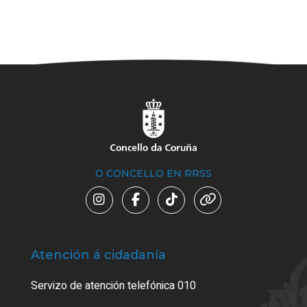
O CONCELLO EN RRSS
Atención á cidadanía
Trá
Servizo de atención telefónica 010
Empa
certi