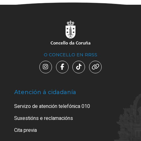
O CONCELLO EN RRSS
Atención á cidadanía
Trá
Servizo de atención telefónica 010
Empa
certi
Suxestións e reclamacións
Como
Cita previa
Tarx