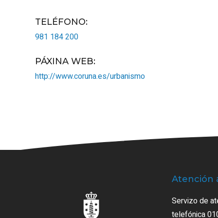
TELÉFONO
:
981 184 200
PÁXINA WEB
:
http://www.coruna.es/urbanismo
Atención 
Servizo de at
telefónica 01