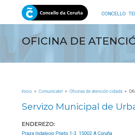
CONCELLO
TE
OFICINA DE ATENCI
Inicio
Comunícate!
Oficinas de atención cidadá
Ofi
Servizo Municipal de Ur
ENDEREZO:
Praza Indalecio Prieto 1-3.
15002
A Coruña