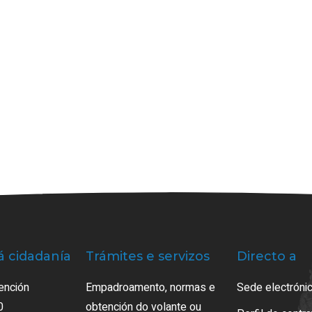
á cidadanía
Trámites e servizos
Directo a
ención
Empadroamento, normas e
Sede electrónic
0
obtención do volante ou