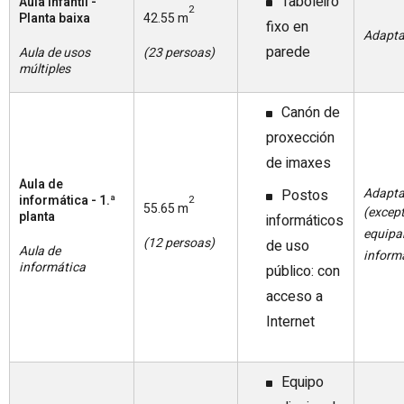
Taboleiro
Aula infantil -
2
Planta baixa
42.55 m
fixo en
Adapt
parede
Aula de usos
(23 persoas)
múltiples
Canón de
proxección
de imaxes
Aula de
Adapt
Postos
informática - 1.ª
2
55.65 m
(excep
planta
informáticos
equip
(12 persoas)
de uso
Aula de
inform
informática
público: con
acceso a
Internet
Equipo