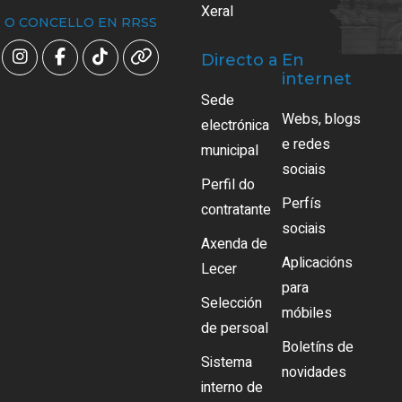
Xeral
O CONCELLO EN RRSS
Directo a
En
internet
Sede
Webs, blogs
electrónica
e redes
municipal
sociais
Perfil do
Perfís
contratante
sociais
Axenda de
Aplicacións
Lecer
para
Selección
móbiles
de persoal
Boletíns de
Sistema
novidades
interno de