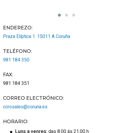
ENDEREZO:
Praza Elíptica 1.
15011
A Coruña
TELÉFONO
:
981 184 350
FAX
:
981 184 351
CORREO ELECTRÓNICO
:
ccrosales@coruna.es
HORARIO
:
Luns a venres
: das 8.00 ás 21.00 h