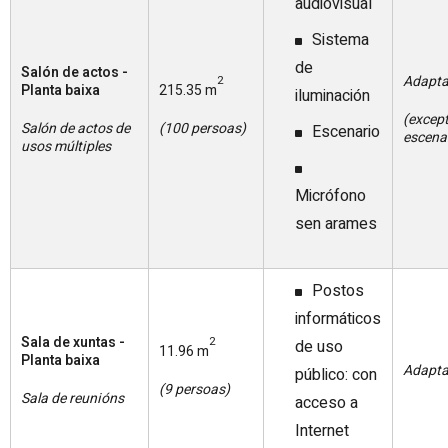
audiovisual
Sistema
de
Salón de actos -
Adapt
2
Planta baixa
215.35 m
iluminación
(excep
Salón de actos de
(100 persoas)
Escenario
escena
usos múltiples
Micrófono
sen arames
Postos
informáticos
Sala de xuntas -
2
de uso
11.96 m
Planta baixa
Adapt
público: con
(9 persoas)
Sala de reunións
acceso a
Internet