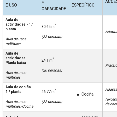
E
ACCES
E USO
ESPECÍFICO
CAPACIDADE
Aula de
actividades - 1.ª
2
30.65 m
planta
Adapt
(22 persoas)
Aula de usos
múltiples
Aula de
actividades -
2
24.1 m
Planta baixa
Practi
(20 persoas)
Aula de usos
múltiples
Aula de cociña -
Adapt
2
1.ª planta
46.77 m
Cociña
(excep
Aula de usos
(22 persoas)
de coc
múltiples/Cociña