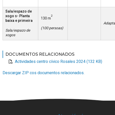
Sala/espazo de
xogo s- Planta
2
130 m
baixa e primeira
Adapt
(100 persoas)
Sala/espazo de
xogos
DOCUMENTOS RELACIONADOS
Actividades centro cívico Rosales 2024 (132 KB)
Descargar ZIP cos documentos relacionados.