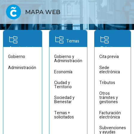
MAPA WEB
Temas
Ayuntamiento
Trámites
Gobierno
Gobierno y
Cita previa
Administración
Administración
Sede
Economía
electrónica
Ciudad y
Tributos
Territorio
Otros
Sociedad y
trámites y
Bienestar
gestiones
Temas +
Facturación
solicitados
electrónica
Subvenciones
y ayudas