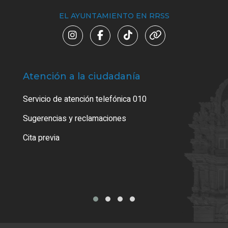
EL AYUNTAMIENTO EN RRSS
Atención a la ciudadanía
Trá
Servicio de atención telefónica 010
Empa
o cer
Sugerencias y reclamaciones
Como
Cita previa
Tarj