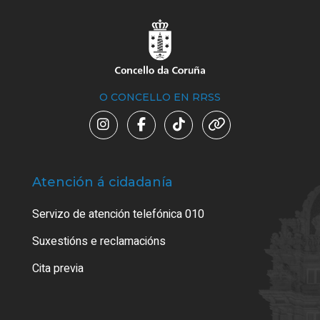
O CONCELLO EN RRSS
Atención á cidadanía
Trá
Servizo de atención telefónica 010
Empa
certi
Suxestións e reclamacións
Como
Cita previa
Tarx