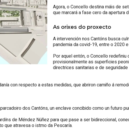
Agora, o Concello destina máis de set
que marcará a fase cero da apertura d
As orixes do proxecto
A intervención nos Cantóns busca culm
pandemia da covid-19, entre o 2020 e
Por aquel entón, o Concello redefiniu 
provisionalmente as superficies peon
directrices sanitarias e de seguridad
idadanía con respecto a estas medidas, que abriron camiño á remo
parcadoiro dos Cantóns, un enclave concibido como un futuro pun
xardíns de Méndez Núñez para que pase a ser bidireccional, cone
to que atravesa o istmo da Pescaría.