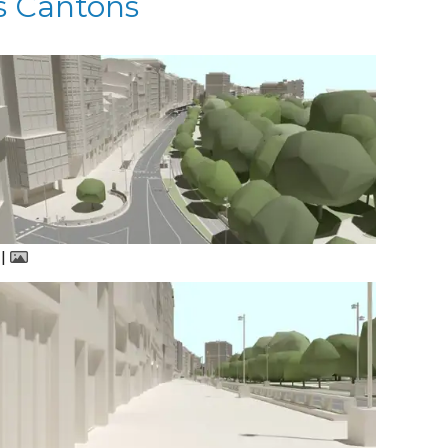
s Cantóns
|