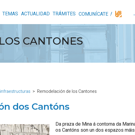
TEMAS
ACTUALIDAD
TRÁMITES
COMUNÍCATE
LOS CANTONES
infraestructuras
Remodelación de los Cantones
ión dos Cantóns
Da praza de Mina á contorna da Marina
os Cantóns son un dos espazos máis