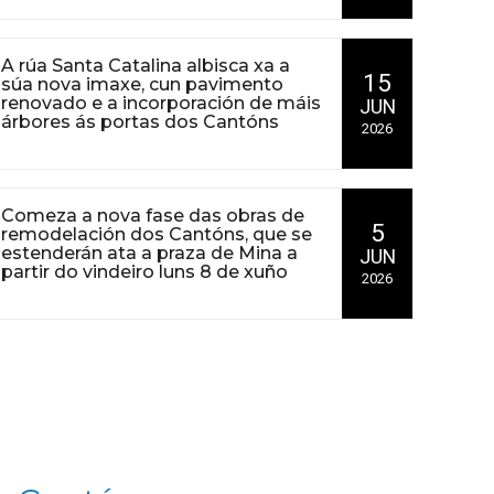
A rúa Santa Catalina albisca xa a
15
súa nova imaxe, cun pavimento
renovado e a incorporación de máis
JUN
árbores ás portas dos Cantóns
2026
Comeza a nova fase das obras de
5
remodelación dos Cantóns, que se
estenderán ata a praza de Mina a
JUN
partir do vindeiro luns 8 de xuño
2026