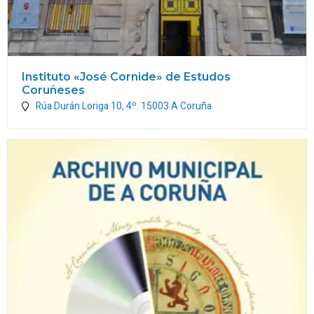
Instituto «José Cornide» de Estudos
Coruñeses
Rúa Durán Loriga 10, 4º.
15003
A Coruña