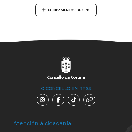
EQUIPAMENTOS DE OCIO
O CONCELLO EN RRSS
Atención á cidadanía
Trá