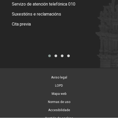
Servizo de atención telefónica 010
Empa
certi
Suxestións e reclamacións
Como
Cita previa
Tarx
Aviso legal
LOPD
Mapa web
Normas de uso
Accesibilidade