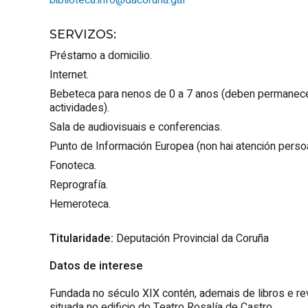
biblioteca.info@dacoruna.gal
SERVIZOS
:
Préstamo a domicilio.
Internet.
Bebeteca para nenos de 0 a 7 anos (deben permanec
actividades).
Sala de audiovisuais e conferencias.
Punto de Información Europea (non hai atención persoa
Fonoteca.
Reprografía.
Hemeroteca.
Titularidade:
Deputación Provincial da Coruña
Datos de interese
Fundada no século XIX contén, ademais de libros e rev
situada no edificio do Teatro Rosalía de Castro.