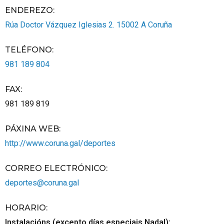
ENDEREZO:
Rúa Doctor Vázquez Iglesias 2.
15002
A Coruña
TELÉFONO
:
981 189 804
FAX
:
981 189 819
PÁXINA WEB
:
http://www.coruna.gal/deportes
CORREO ELECTRÓNICO
:
deportes@coruna.gal
HORARIO
:
Instalacións (excepto días especiais Nadal):