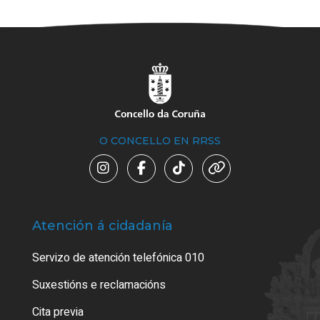
O CONCELLO EN RRSS
Atención á cidadanía
Trá
Servizo de atención telefónica 010
Empa
certi
Suxestións e reclamacións
Como
Cita previa