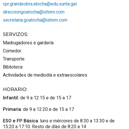
cpr.grandeobra.atocha@edu.xunta.gal
direcciongoatocha@ishnm.com
secretaria.goatocha@ishnm.com
SERVIZOS
:
Madrugadores e gardería
Comedor.
Transporte.
Biblioteca
Actividades de mediodía e extraescolares
HORARIO
:
Infantil:
de 9 a 12:15 e de 15 a 17
Primaria
: de 9 a 12:20 e de 15 a 17
ESO e FP Básica
: luns e mércores de 8:30 a 13:30 e de
15:20 a 17:10. Resto de días de 8:20 a 14