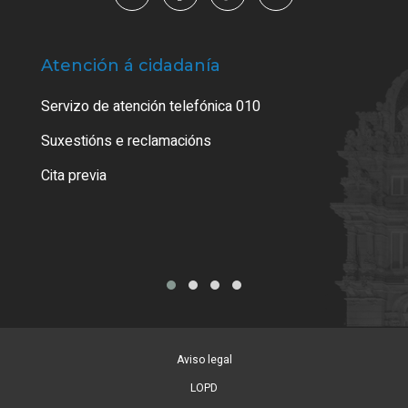
Atención á cidadanía
Trá
Servizo de atención telefónica 010
Empa
certi
Suxestións e reclamacións
Como
Cita previa
Tarx
Aviso legal
LOPD