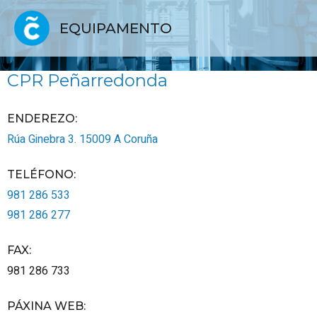
EQUIPAMENTO
CPR Peñarredonda
ENDEREZO:
Rúa Ginebra 3.
15009
A Coruña
TELÉFONO
:
981 286 533
981 286 277
FAX
:
981 286 733
PÁXINA WEB
: