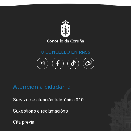
O CONCELLO EN RRSS
Atención á cidadanía
Trá
Servizo de atención telefónica 010
Empa
certi
Suxestións e reclamacións
Como
Cita previa
Tarx