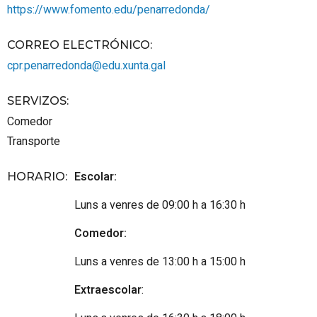
https://www.fomento.edu/penarredonda/
CORREO ELECTRÓNICO
:
cpr.penarredonda@edu.xunta.gal
SERVIZOS
:
Comedor
Transporte
Escolar:
HORARIO
:
Luns a venres de 09:00 h a 16:30 h
Comedor:
Luns a venres de 13:00 h a 15:00 h
Extraescolar
: