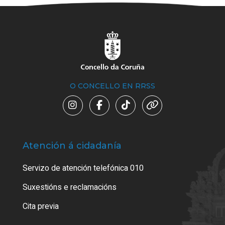
O CONCELLO EN RRSS
Atención á cidadanía
Trá
Servizo de atención telefónica 010
Empa
certi
Suxestións e reclamacións
Como
Cita previa
Tarx