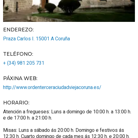
ENDEREZO:
Praza Carlos I.
15001
A Coruña
TELÉFONO
:
+ (34) 981 205 731
PÁXINA WEB
:
http://www.ordenterceraciudadviejacoruna.es/
HORARIO
:
Atención a fregueses: Luns a domingo de 10:00 h. a 13:00 h.
e de 17:00 h. a 21:00 h.
Misas: Luns a sábado ás 20:00 h. Domingo e festivos ás
12:30 h. Cuarto domingo de cada mes ás 12:30 h. e 20:00 h.