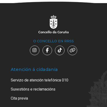
O CONCELLO EN RRSS
Atención á cidadanía
Trá
Servizo de atención telefónica 010
Empa
certi
Suxestións e reclamacións
Como
Cita previa
Tarx