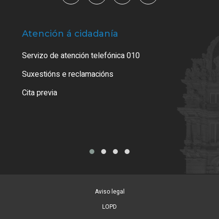
Atención á cidadanía
Trá
Servizo de atención telefónica 010
Empa
certi
Suxestións e reclamacións
Como
Cita previa
Tarx
Aviso legal
LOPD