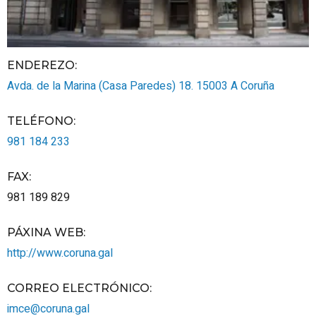
ENDEREZO:
Avda. de la Marina (Casa Paredes) 18.
15003
A Coruña
TELÉFONO
:
981 184 233
FAX
:
981 189 829
PÁXINA WEB
:
http://www.coruna.gal
CORREO ELECTRÓNICO
:
imce@coruna.gal