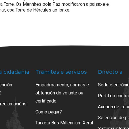
oa Torre. Os Menhires pola Paz modificaron a paisaxe e
mar, coa Torre de Hércules ao lonxe.
á cidadanía
Trámites e servizos
Directo a
ención
Empadroamento, normas e
Sede electrónic
0
obtención do volante ou
Perfil do contr
certificado
 reclamacións
Axenda de Lec
Como pagar?
Selección de p
Tarxeta Bus Millennium Xeral
Sistema intern