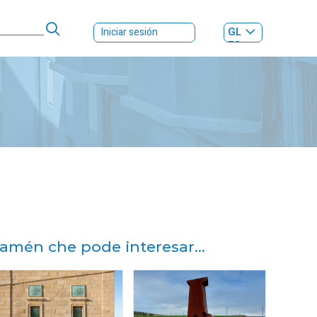
GL
Iniciar sesión
ES
|
amén che pode interesar...