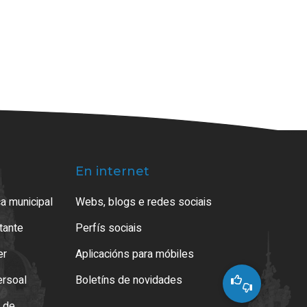
En internet
a municipal
Webs, blogs e redes sociais
atante
Perfís sociais
er
Aplicacións para móbiles
ersoal
Boletíns de novidades
o de