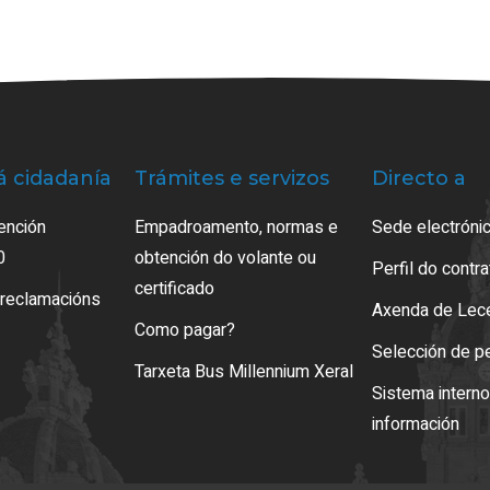
á cidadanía
Trámites e servizos
Directo a
ención
Empadroamento, normas e
Sede electrónic
0
obtención do volante ou
Perfil do contr
certificado
 reclamacións
Axenda de Lec
Como pagar?
Selección de p
Tarxeta Bus Millennium Xeral
Sistema intern
información