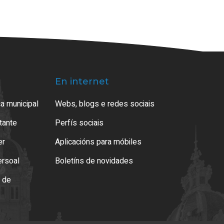
En internet
a municipal
Webs, blogs e redes sociais
atante
Perfís sociais
er
Aplicacións para móbiles
ersoal
Boletíns de novidades
o de