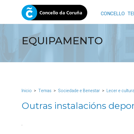
CONCELLO
TE
EQUIPAMENTO
Inicio
Temas
Sociedade e Benestar
Lecer e cultur
Outras instalacións depor
.