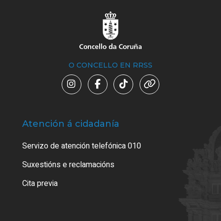
O CONCELLO EN RRSS
Atención á cidadanía
Trá
Servizo de atención telefónica 010
Empa
certi
Suxestións e reclamacións
Como
Cita previa
Tarx