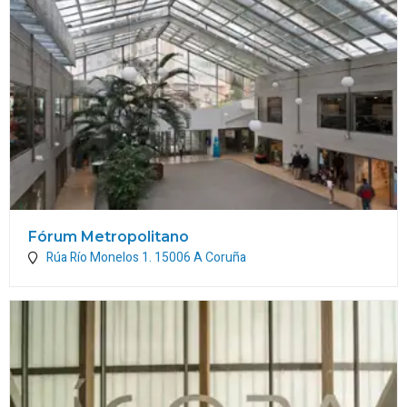
Fórum Metropolitano
Rúa Río Monelos 1.
15006
A Coruña