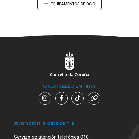
EQUIPAMENTOS DE OCIO
O CONCELLO EN RRSS
Atención á cidadanía
Trá
Servizo de atención telefónica 010
Empa