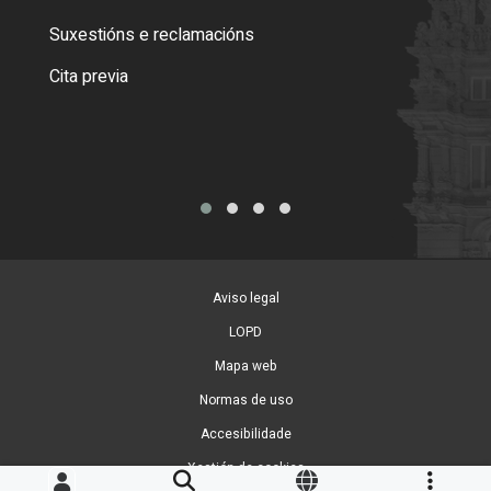
certi
Suxestións e reclamacións
Como
Cita previa
Tarx
Aviso legal
LOPD
Mapa web
Normas de uso
Accesibilidade
Xestión de cookies