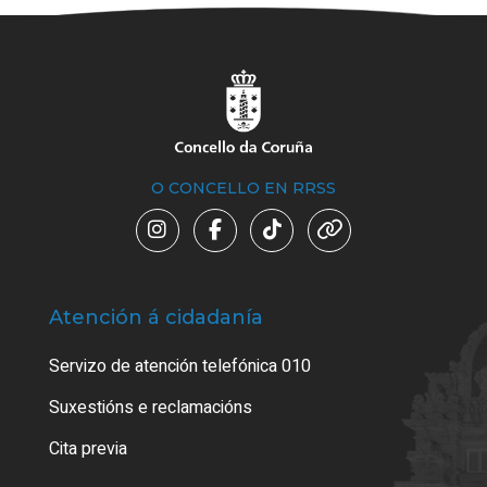
O CONCELLO EN RRSS
Atención á cidadanía
Trá
Servizo de atención telefónica 010
Empa
certi
Suxestións e reclamacións
Como
Cita previa
Tarx