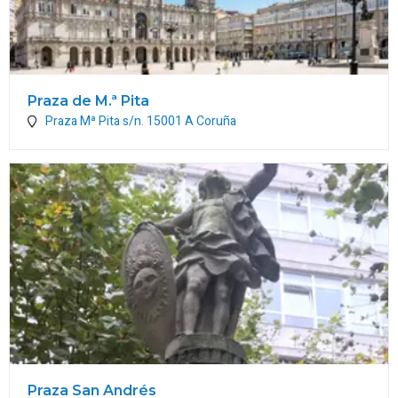
Praza de M.ª Pita
Praza Mª Pita s/n.
15001
A Coruña
Praza San Andrés