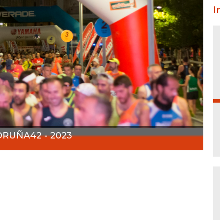
I
RUÑA42 - 2023