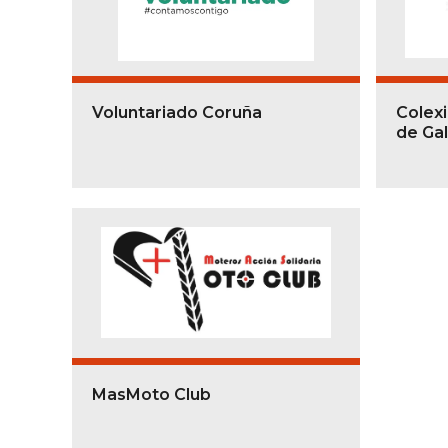
Voluntariado Coruña
Colexi
de Gal
MasMoto Club