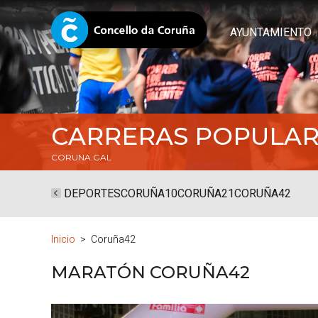
AYUNTAMIENTO
CARRERAS POPULAR
CORUNA.GAL
DEPORTES
CORUÑA10
CORUÑA21
CORUÑA42
Inicio
Coruña42
MARATÓN CORUÑA42