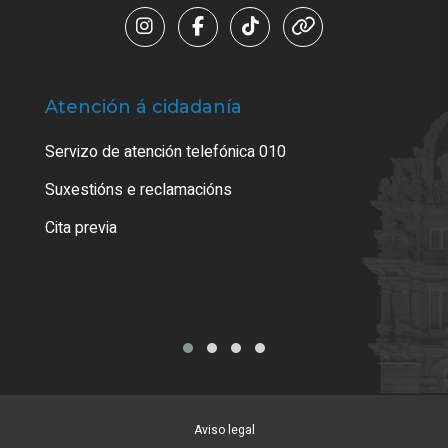
Atención á cidadanía
Trá
Servizo de atención telefónica 010
Empa
certi
Suxestións e reclamacións
Como
Cita previa
Tarx
Aviso legal