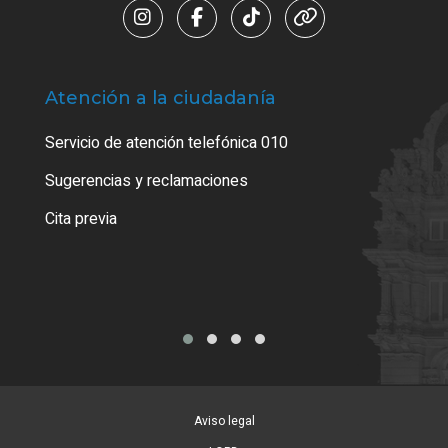
Atención a la ciudadanía
Trá
Servicio de atención telefónica 010
Empa
o cer
Sugerencias y reclamaciones
Como
Cita previa
Tarj
Aviso legal