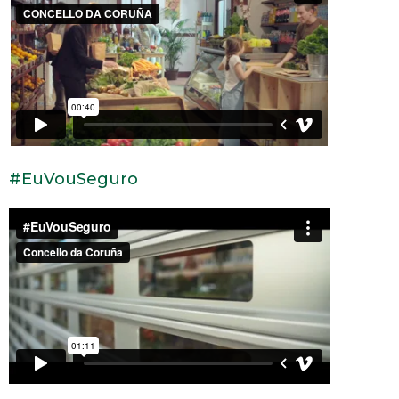
#EuVouSeguro