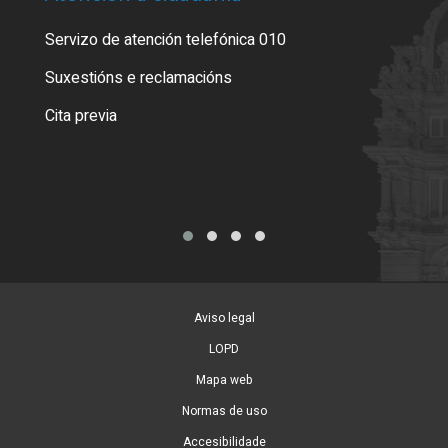
Servizo de atención telefónica 010
Empa
certi
Suxestións e reclamacións
Como
Cita previa
Tarx
Aviso legal
LOPD
Mapa web
Normas de uso
Accesibilidade