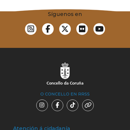
Síguenos en
O CONCELLO EN RRSS
Atención á cidadanía
Trá