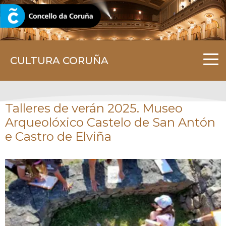
CORUNA.GAL
CULTURA CORUÑA
Talleres de verán 2025. Museo
Arqueolóxico Castelo de San Antón
e Castro de Elviña