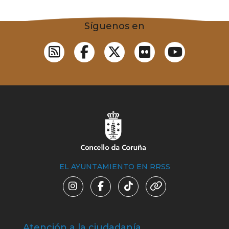
Síguenos en
EL AYUNTAMIENTO EN RRSS
Atención a la ciudadanía
Trá