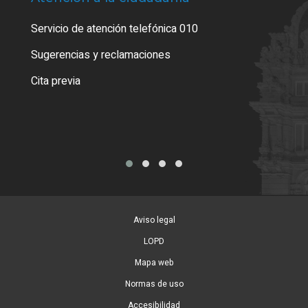
Servicio de atención telefónica 010
Empa
o cer
Sugerencias y reclamaciones
Como
Cita previa
Tarj
Aviso legal
LOPD
Mapa web
Normas de uso
Accesibilidad