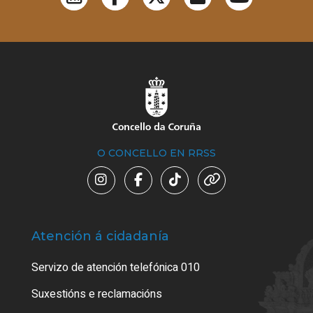
O CONCELLO EN RRSS
Atención á cidadanía
Trá
Servizo de atención telefónica 010
Empa
certi
Suxestións e reclamacións