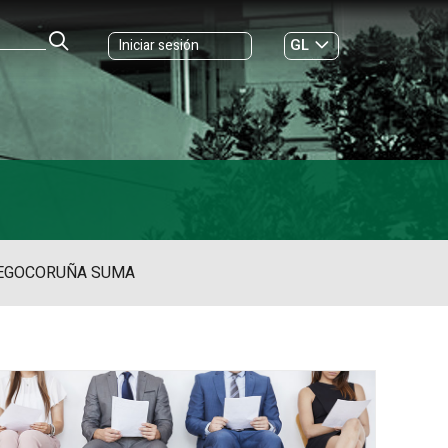
GL
Iniciar sesión
ES
|
EGO
CORUÑA SUMA