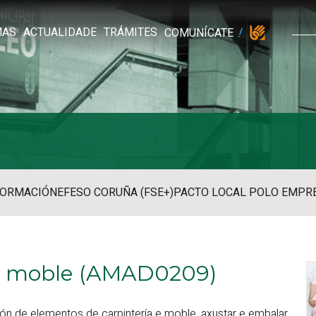
MAS
ACTUALIDADE
TRÁMITES
COMUNÍCATE
FORMACIÓN
EFESO CORUÑA (FSE+)
PACTO LOCAL POLO EMPR
a e moble (AMAD0209)
ón de elementos de carpintería e moble, axustar e embalar