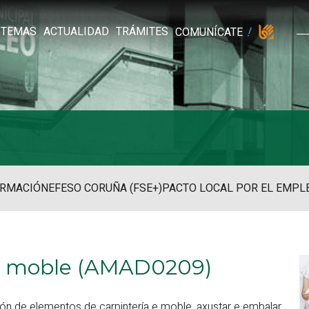
TEMAS
ACTUALIDAD
TRÁMITES
COMUNÍCATE
RMACIÓN
EFESO CORUÑA (FSE+)
PACTO LOCAL POR EL EMPL
a e moble (AMAD0209)
ón de elementos de carpintería e moble, axustar e embalar