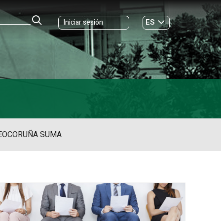
ES
Iniciar sesión
GL
EO
CORUÑA SUMA