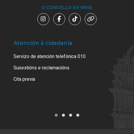
O CONCELLO EN RRSS
Atención á cidadanía
Trá
Servizo de atención telefónica 010
Empa
certi
Suxestións e reclamacións
Como
Cita previa
Tarx