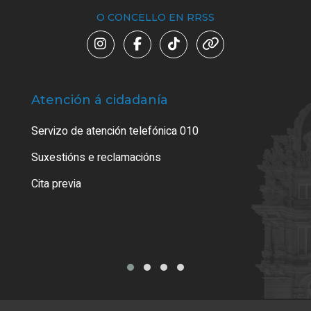
O CONCELLO EN RRSS
Atención á cidadanía
Trá
Servizo de atención telefónica 010
Empa
certi
Suxestións e reclamacións
Como
Cita previa
Tarx