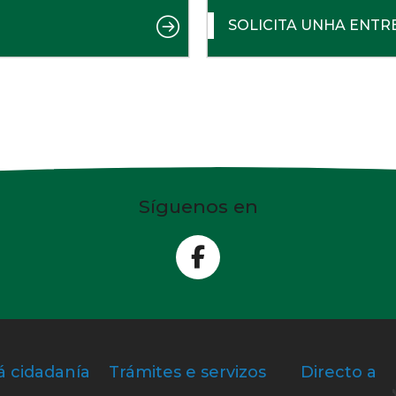
SOLICITA UNHA ENTR
Síguenos en
á cidadanía
Trámites e servizos
Directo a