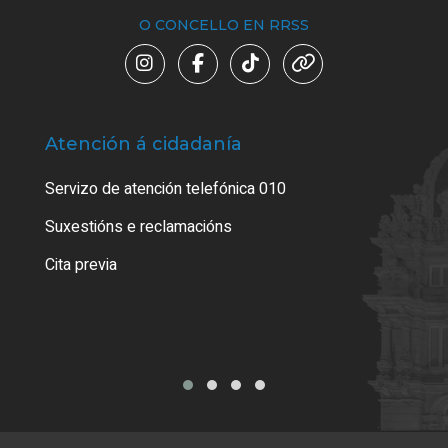
O CONCELLO EN RRSS
Atención á cidadanía
Trá
Servizo de atención telefónica 010
Empa
certi
Suxestións e reclamacións
Como
Cita previa
Tarx