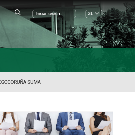
GL
Iniciar sesión
ES
|
EGO
CORUÑA SUMA