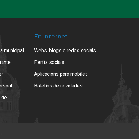
En internet
a municipal
Webs, blogs e redes sociais
atante
Perfís sociais
er
Aplicacións para móbiles
ersoal
Boletíns de novidades
o de
es