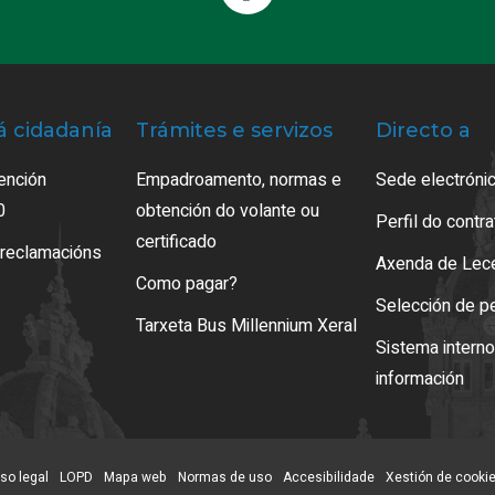
á cidadanía
Trámites e servizos
Directo a
ención
Empadroamento, normas e
Sede electrónic
0
obtención do volante ou
Perfil do contr
certificado
 reclamacións
Axenda de Lec
Como pagar?
Selección de p
Tarxeta Bus Millennium Xeral
Sistema intern
información
so legal
LOPD
Mapa web
Normas de uso
Accesibilidade
Xestión de cooki