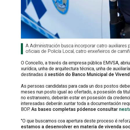
A Administración busca incorporar catro auxiliares 
oficiais de Policía Local, catro enxeñeiros de cami
O Concello, a través da empresa pública EMVSA, abriu
xurídica, unha de arquitectura técnica, unha de auxiliarí
destinadas á
xestión do Banco Municipal de Vivenda
As persoas candidatas para cada un dos postos deben
meses nun posto igual ao ofertado, a posesión da titul
no estranxeiro, deberán estar en posesión da credenc
interesadas deberán xuntar toda a documentación requ
BOP.
As bases completas pódense consultar
nest
"O que buscamos coa apertura deste proceso é reforz
estamos a desenvolver en materia de vivenda soc