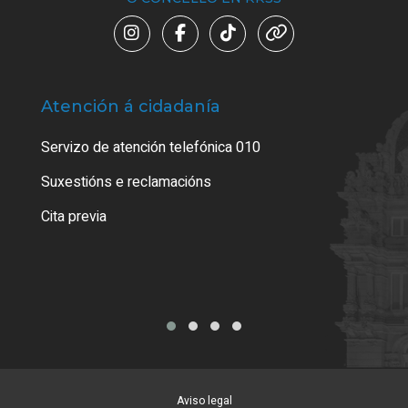
Atención á cidadanía
Trá
Servizo de atención telefónica 010
Empa
certi
Suxestións e reclamacións
Como
Cita previa
Tarx
Aviso legal