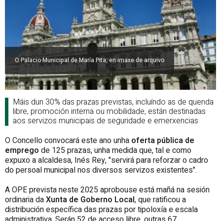
O Palacio Municipal de María Pita, en imaxe de arquivo
Máis dun 30% das prazas previstas, incluíndo as de quenda
libre, promoción interna ou mobilidade, están destinadas
aos servizos municipais de seguridade e emerxencias
O Concello convocará este ano unha
oferta pública de
emprego
de 125 prazas, unha medida que, tal e como
expuxo a alcaldesa, Inés Rey, "servirá para reforzar o cadro
do persoal municipal nos diversos servizos existentes".
A OPE
prevista neste 2025 aprobouse está mañá na sesión
ordinaria da
Xunta de Goberno Local
, que ratificou a
distribución específica das prazas por tipoloxía e escala
administrativa. Serán 52 de acceso libre, outras 67