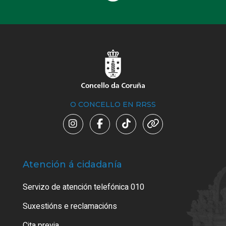
O CONCELLO EN RRSS
Atención á cidadanía
Trá
Servizo de atención telefónica 010
Empa
certi
Suxestións e reclamacións
Como
Cita previa