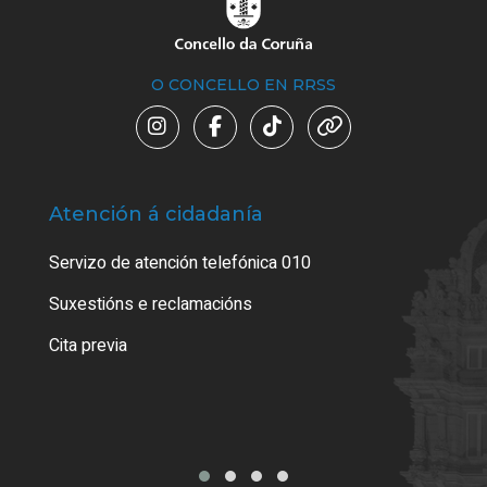
O CONCELLO EN RRSS
Atención á cidadanía
Trá
Servizo de atención telefónica 010
Empa
certi
Suxestións e reclamacións
Como
Cita previa
Tarx