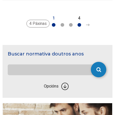
1
2
3
4
>
4 Páxinas
Buscar normativa doutros anos
Opcións