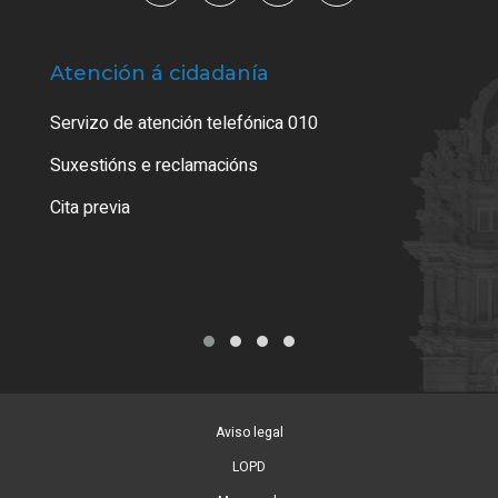
Atención á cidadanía
Trá
Servizo de atención telefónica 010
Empa
certi
Suxestións e reclamacións
Como
Cita previa
Tarx
Aviso legal
LOPD