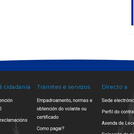
á cidadanía
Trámites e servizos
Directo a
ención
Empadroamento, normas e
Sede electrónic
0
obtención do volante ou
Perfil do contr
certificado
 reclamacións
Axenda de Lec
Como pagar?