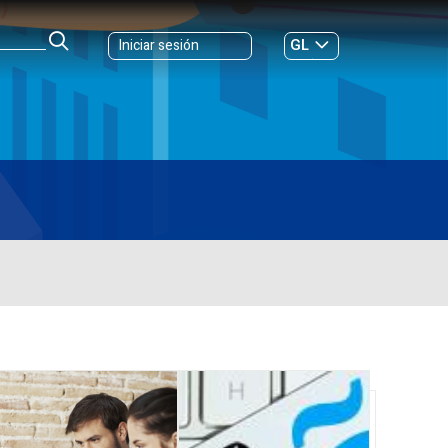
GL
Iniciar sesión
ES
|