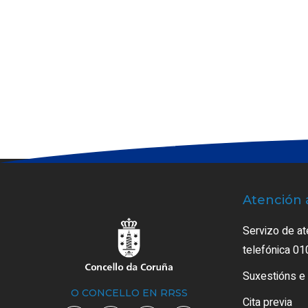
Atención 
Servizo de at
telefónica 01
Suxestións e
O CONCELLO EN RRSS
Cita previa