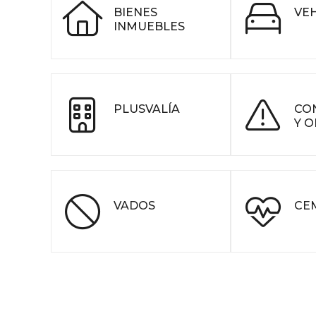
BIENES
VE
INMUEBLES
PLUSVALÍA
CO
Y 
VADOS
CE