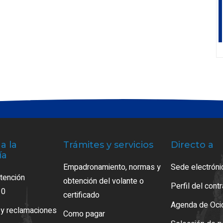
a la
Trámites y servicios
Directo a
ía
Empadronamiento, normas y
Sede electróni
atención
obtención del volante o
Perfil del cont
10
certificado
Agenda de Oci
 y reclamaciones
Como pagar